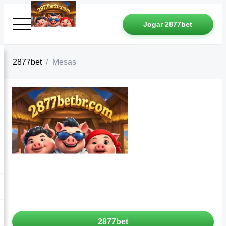
Jogar 2877bet
2877bet
Mesas
2877bet