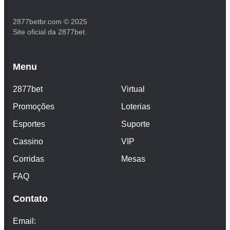
2877betbr.com © 2025
Site oficial da 2877bet.
Menu
2877bet
Virtual
Promoções
Loterias
Esportes
Suporte
Cassino
VIP
Corridas
Mesas
FAQ
Contato
Email: