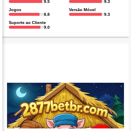
9.5
9.3
Jogos
Versão Móvel
8.8
9.3
Suporte ao Cliente
9.0
Informações básicas sobre Estrela Bet cassino