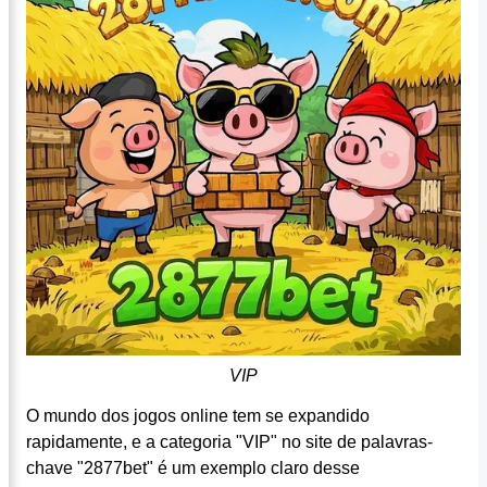
VIP
O mundo dos jogos online tem se expandido
rapidamente, e a categoria "VIP" no site de palavras-
chave "2877bet" é um exemplo claro desse