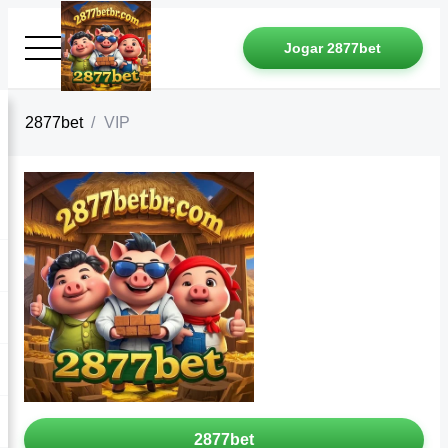
Jogar 2877bet
2877bet
VIP
2877bet