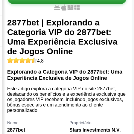
2877bet | Explorando a
Categoria VIP do 2877bet:
Uma Experiência Exclusiva
de Jogos Online
4.8
Explorando a Categoria VIP do 2877bet: Uma
Experiência Exclusiva de Jogos Online
Este artigo explora a categoria VIP do site 2877bet,
destacando os benefícios e a experiência exclusiva que
os jogadores VIP recebem, incluindo jogos exclusivos,
bônus especiais e um atendimento ao cliente
personalizado.
Nome
Proprietário
2877bet
Stars Investments N.V.